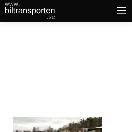
Plymouth
Belvdere,
Västerås –
Vallentuna